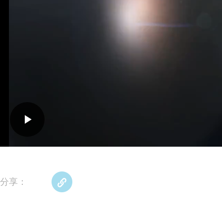
Play
Video
分享：