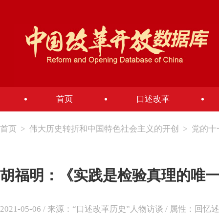
首页
口述改革
首页
>
伟大历史转折和中国特色社会主义的开创
>
党的十
胡福明：《实践是检验真理的唯
2021-05-06 / 来源：“口述改革历史”人物访谈 / 属性：回