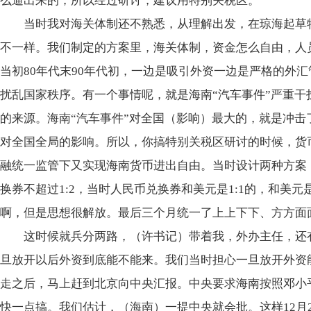
么逼出来的，所以经过研讨，建议用特别关税区。
当时我对海关体制还不熟悉，从理解出发，在琼海起草
不一样。我们制定的方案里，海关体制，资金怎么自由，人
当初80年代末90年代初，一边是吸引外资一边是严格的外
扰乱国家秩序。有一个事情呢，就是海南“汽车事件”严重
的来源。海南“汽车事件”对全国（影响）最大的，就是冲击
对全国全局的影响。所以，你搞特别关税区研讨的时候，货
融统一监管下又实现海南货币进出自由。当时设计两种方案
换券不超过1:2，当时人民币兑换券和美元是1:1的，和美
啊，但是思想很解放。最后三个月统一了上上下下、方方面
这时候就兵分两路，（许书记）带着我，外办主任，还
旦放开以后外资到底能不能来。我们当时担心一旦放开外资
走之后，马上赶到北京向中央汇报。中央要求海南按照邓小
快一点搞。我们估计，（海南）一提中央就会批。这样12月