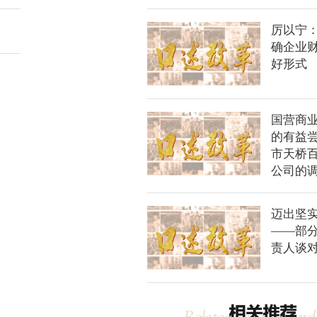
厉以宁
确企业
好形式
国营商
的有益
市天桥
公司的
迈出坚
——部
责人谈