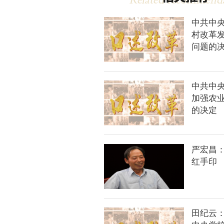
中共中
村改革
问题的
中共中
加强农
的决定
严宏昌
红手印
田纪云：