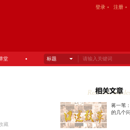
登录
注册
讲堂
蒋一苇
的几个
收藏