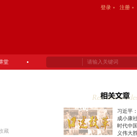
登录
注册
讲堂
习近平
成小康社
时代中
收藏
义伟大