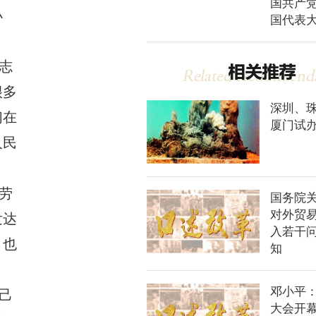
国共产
小
国代表
志
很多
深圳、
们在
厦门试
人民
劳
国务院
对外贸
发达
入若干
，也
知
邓小平
己
大会开