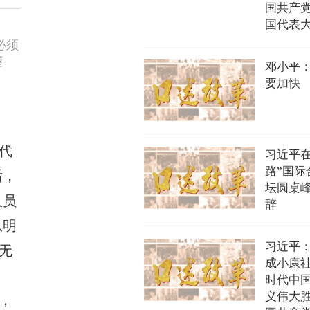
国共产
国代表
必须
望
邓小平
要加快
代
习近平在
路”国际
后，
坛圆桌
人员
辞
从明
习近平
无
成小康社
时代中
义伟大
，