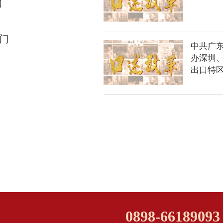
知
门
中共广
办深圳
出口特
0898-66189093