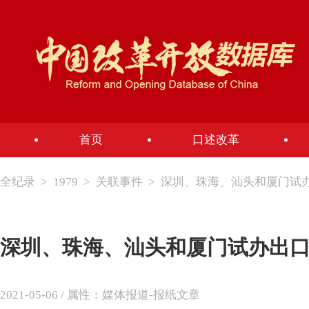
首页
口述改革
全纪录
>
1979
>
关联事件
>
深圳、珠海、汕头和厦门试
深圳、珠海、汕头和厦门试办出
2021-05-06 / 属性：媒体报道-报纸文章