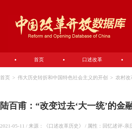
首页
口述改革
首页
>
伟大历史转折和中国特色社会主义的开创
>
农村改
陆百甫：“改变过去‘大一统’的金
2021-05-11 / 来源：《口述改革历史》 / 属性：回忆述评-