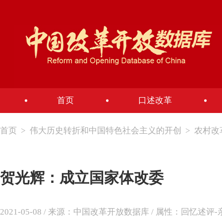
首页
口述改革
首页
>
伟大历史转折和中国特色社会主义的开创
>
农村改
贺光辉：成立国家体改委
2021-05-08 / 来源：中国改革开放数据库 / 属性：回忆述评