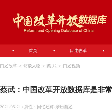
首页
口述改革
口述改革
>
访谈人物
>
蔡 武
>
口述视频
蔡武：中国改革开放数据库是非
2021-05-21 / 属性：回忆述评-亲历自述