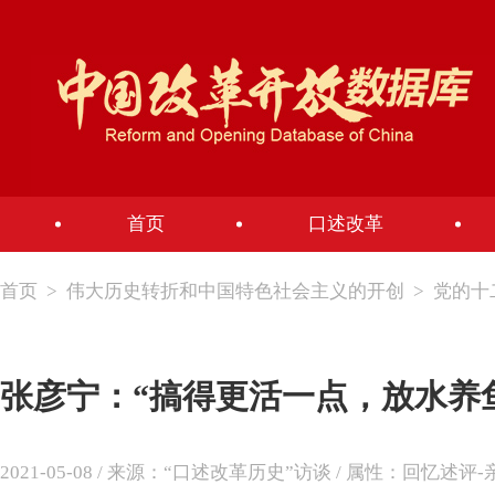
首页
口述改革
首页
>
伟大历史转折和中国特色社会主义的开创
>
党的十
张彦宁：“搞得更活一点，放水养
2021-05-08 / 来源：“口述改革历史”访谈 / 属性：回忆述评