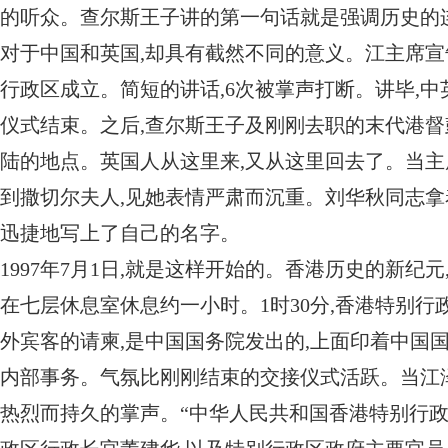
的听众。查尔斯王子讲的第一句话就是强调历史的连
对于中国和英国,却具有截然不同的意义。江主席宣
行政区成立。简短的讲话,6次被掌声打断。讲毕,中
仪式结束。之后,查尔斯王子及刚刚去职的末代港督
陆的地点。英国人从这里来,又从这里回去了。当主
到撒切尔夫人,见她表情严肃而沉重。刘华秋同志拿
迅捷地写上了自己的名字。
1997年7月1日,就是这样开始的。香港历史的新纪
在七层休息室休息约一小时。1时30分,香港特别
外宾客的请柬,是中国国务院发出的,上面印着中国
内部事务。气氛比刚刚结束的交接仪式活跃。当江泽民
热烈而持久的掌声。“中华人民共和国香港特别行政