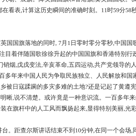
都在看表,计算这历史瞬间的准确时刻。11时59分58秒
在英国国旗落地的同时, 7月1日零时零分零秒,中国国
我注目着伴随国歌徐徐升起的中国国旗和香港特别行
门销烟,戊戌变法,辛亥革命,五四运动,共产党领导的
…一百多年来中国人民为争取民族独立、人民解放和国
故乡被日寇蹂躏的多灾多难的土地?还是记起了黄遵
明晰,说不清楚。或许竟是一种意识流。一百多年来
于装在旗杆中的人工风而飘扬起来,显得特别美丽,光
台。距查尔斯讲话结束不到10分钟,在同一个会场,