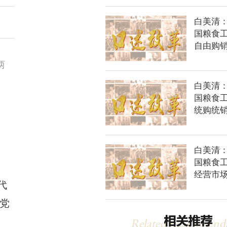
白美清
国粮食
自由购
两
白美清
国粮食
统购统
白美清
国粮食
经营市
代
党