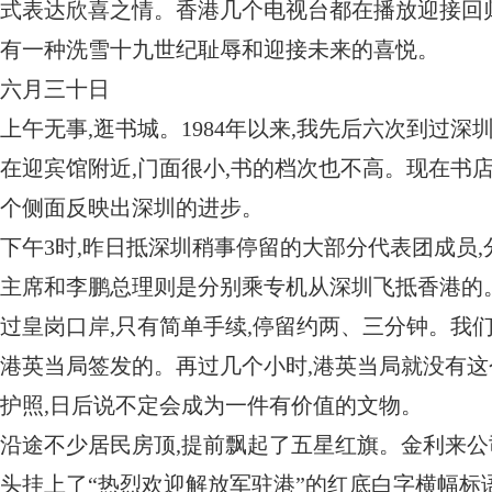
式表达欣喜之情。香港几个电视台都在播放迎接回
有一种洗雪十九世纪耻辱和迎接未来的喜悦。
六月三十日
上午无事,逛书城。1984年以来,我先后六次到过深
在迎宾馆附近,门面很小,书的档次也不高。现在书
个侧面反映出深圳的进步。
下午3时,昨日抵深圳稍事停留的大部分代表团成员
主席和李鹏总理则是分别乘专机从深圳飞抵香港的
过皇岗口岸,只有简单手续,停留约两、三分钟。我
港英当局签发的。再过几个小时,港英当局就没有这
护照,日后说不定会成为一件有价值的文物。
沿途不少居民房顶,提前飘起了五星红旗。金利来
头挂上了“热烈欢迎解放军驻港”的红底白字横幅