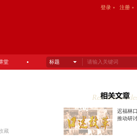
登录
注册
讲堂
迟福林
推动研
收藏