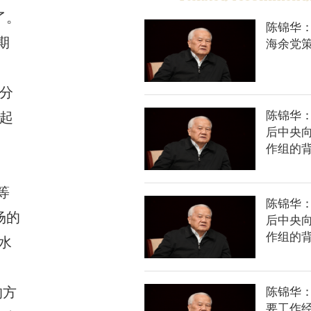
了。
陈锦华：
期
海余党
分
陈锦华
分起
后中央
、
作组的背
等
陈锦华
场的
后中央
作组的
水
的方
陈锦华
要工作