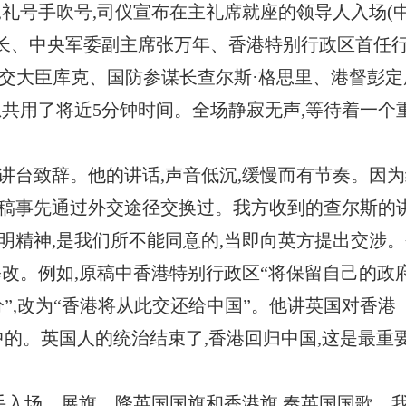
列,礼号手吹号,司仪宣布在主礼席就座的领导人入场(
长、中央军委副主席张万年、香港特别行政区首任
交大臣库克、国防参谋长查尔斯·格思里、港督彭定康
总共用了将近5分钟时间。全场静寂无声,等待着一个
的讲台致辞。他的讲话,声音低沉,缓慢而有节奏。因
讲稿事先通过外交途径交换过。我方收到的查尔斯的
明精神,是我们所不能同意的,当即向英方提出交涉。
改。例如,原稿中香港特别行政区“将保留自己的政府
分”,改为“香港将从此交还给中国”。他讲英国对香港
之中的。英国人的统治结束了,香港回归中国,这是最重
旗手入场、展旗。降英国国旗和香港旗,奏英国国歌。