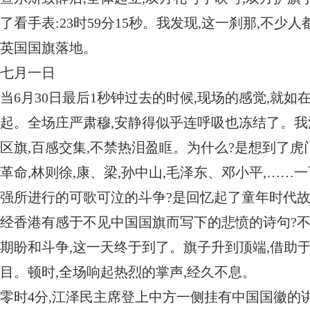
了看手表:23时59分15秒。我发现,这一刹那,不少人
英国国旗落地。
七月一日
当6月30日最后1秒钟过去的时候,现场的感觉,就如
起。全场庄严肃穆,安静得似乎连呼吸也冻结了。
区旗,百感交集,不禁热泪盈眶。为什么?是想到了虎
革命,林则徐,康、梁,孙中山,毛泽东、邓小平,…
强所进行的可歌可泣的斗争?是回忆起了童年时代
经香港有感于不见中国国旗而写下的悲愤的诗句?不
期盼和斗争,这一天终于到了。旗子升到顶端,借助
目。顿时,全场响起热烈的掌声,经久不息。
零时4分,江泽民主席登上中方一侧挂有中国国徽的讲