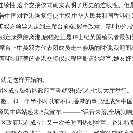
续性,这个交接仪式确实表明了历史的连续性。但是
告中国对香港恢复行使主权,中华人民共和国香港特
英双方领导人走到主席台前端,握手致意。零时9分,
彭定康乘船离港,启锚处正是19世纪英国殖民者最初
席台上中英双方代表团成员走出会场的时候,我迎面
着印制精美的香港交接仪式程序册请她签字,她友好
元,就是这样开始的。
行政区成立暨特区政府宣誓就职仪式在七层大厅举行。
国徽。和一个半小时以前不同,香港的事已经成为中国
主席站起来,“我宣布,———”话音未落,全场就响
区政府现在成立!”又一次长时间热烈掌声。香港特