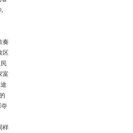
,
歌奏
政区
人民
家富
宪途
的
彩夺
同样