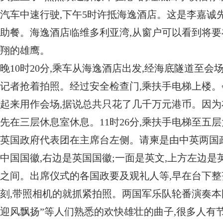
汽车中速行驶,下午5时许抵海逸酒店。这是李嘉诚
助餐。海逸酒店临维多利亚湾,从窗户可以看到将要
翔的雄鹰。
晚10时20分,乘车从海逸酒店出发,经海底隧道至
记者抢着拍照。经过安全检查门,乘扶手电梯上楼。
起来用作会场,据说总共只花了几千万元港币。因为
先在三层休息室休息。11时26分,乘扶手电梯至五
英国政府代表团在主席台左侧。请柬是由中英两国政
中国国徽,右边是英国国徽;一面是英文,上方左边是
之间。出席仪式的各国政要及观礼人等,早在台下
刻,带照相机的就抓紧拍照。两国军乐队轮番演奏本
迎风飘扬”等人们熟悉的欢快雄壮的曲子,很多人有