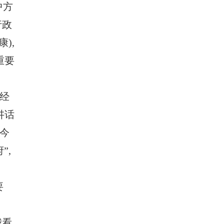
中方
行政
),
重要
为经
讲话
今
”,
要
我看