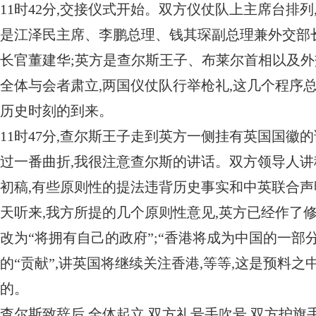
11时42分,交接仪式开始。双方仪仗队上主席台排
是江泽民主席、李鹏总理、钱其琛副总理兼外交部
长官董建华;英方是查尔斯王子、布莱尔首相以及外
全体与会者肃立,两国仪仗队行举枪礼,这几个程序
历史时刻的到来。
11时47分,查尔斯王子走到英方一侧挂有英国国徽
过一番曲折,我很注意查尔斯的讲话。双方领导人
初稿,有些原则性的提法违背历史事实和中英联合声
天听来,我方所提的几个原则性意见,英方已经作了修
改为“将拥有自己的政府”;“香港将成为中国的一部
的“贡献”,讲英国将继续关注香港,等等,这是预料
的。
查尔斯致辞后,全体起立,双方礼号手吹号,双方护