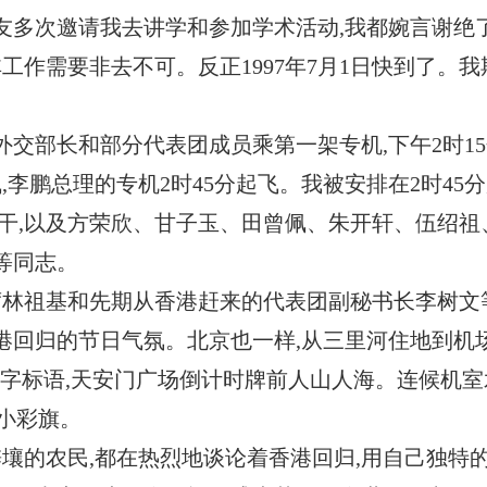
友多次邀请我去讲学和参加学术活动,我都婉言谢绝
工作需要非去不可。反正1997年7月1日快到了。我
。
交部长和部分代表团成员乘第一架专机,下午2时15
,李鹏总理的专机2时45分起飞。我被安排在2时45
干,以及方荣欣、甘子玉、田曾佩、朱开轩、伍绍祖
等同志。
席林祖基和先期从香港赶来的代表团副秘书长李树文
港回归的节日气氛。北京也一样,从三里河住地到机
大字标语,天安门广场倒计时牌前人山人海。连候机室
制小彩旗。
僻壤的农民,都在热烈地谈论着香港回归,用自己独特