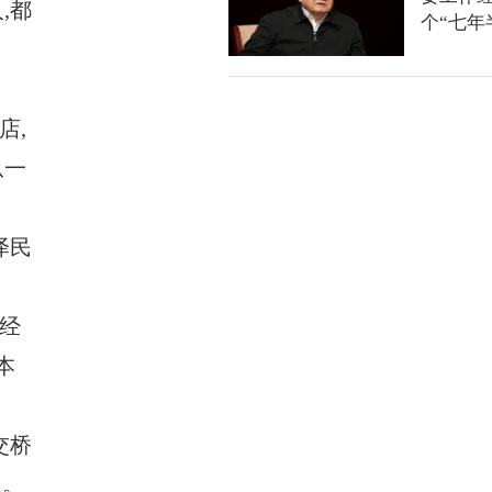
,都
个“七年
店,
从一
泽民
经
本
交桥
象。