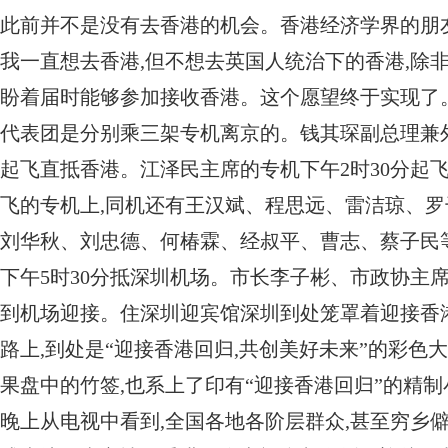
此前并不是没有去香港的机会。香港经济学界的朋
我一直想去香港,但不想去英国人统治下的香港,除非
盼着届时能够参加接收香港。这个愿望终于实现了
代表团是分别乘三架专机离京的。钱其琛副总理兼外
起飞直抵香港。江泽民主席的专机下午2时30分起飞
飞的专机上,同机还有王汉斌、程思远、雷洁琼、罗
刘华秋、刘忠德、何椿霖、经叔平、曹志、蔡子民
下午5时30分抵深圳机场。市长李子彬、市政协主
到机场迎接。住深圳迎宾馆深圳到处笼罩着迎接香
路上,到处是“迎接香港回归,共创美好未来”的彩色
果盘中的竹签,也系上了印有“迎接香港回归”的精
晚上从电视中看到,全国各地各阶层群众,甚至穷乡