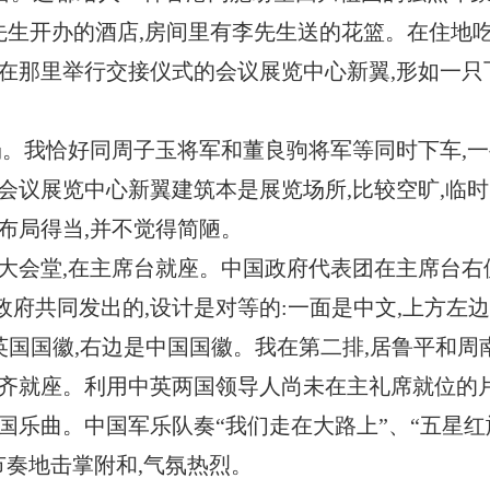
先生开办的酒店,房间里有李先生送的花篮。在住地
在那里举行交接仪式的会议展览中心新翼,形如一只
会场。我恰好同周子玉将军和董良驹将军等同时下车,
会议展览中心新翼建筑本是展览场所,比较空旷,临时
布局得当,并不觉得简陋。
层大会堂,在主席台就座。中国政府代表团在主席台右
府共同发出的,设计是对等的:一面是中文,上方左
英国国徽,右边是中国国徽。我在第二排,居鲁平和周
整齐就座。利用中英两国领导人尚未在主礼席就位的
国乐曲。中国军乐队奏“我们走在大路上”、“五星红
节奏地击掌附和,气氛热烈。