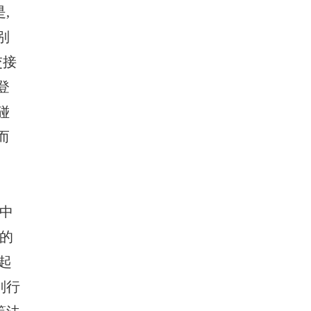
,
别
交接
登
碰
而
中
的
起
别行