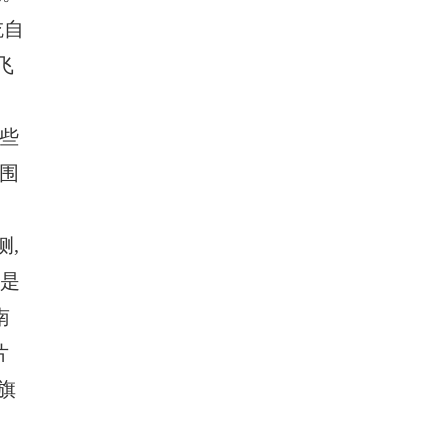
吃自
飞
一些
围
侧,
边是
南
片
旗