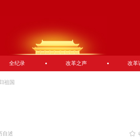
全纪录
改革之声
改革
归祖国
亲历自述