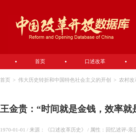
首页
口述改革
首页
>
伟大历史转折和中国特色社会主义的开创
>
农村改
王金贵：“时间就是金钱，效率就
1970-01-01 / 来源：《口述改革历史》 / 属性：回忆述评-