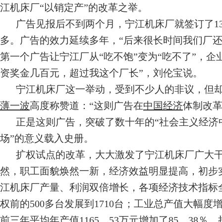
江机床厂“以销定产”的改革之举。
广告见报后不到两个月，宁江机床厂就签订了1
多。广告的效力延续多年，“后来很长时间我们厂
第一个广告让宁江厂从“吃不饱”变为“吃不了”，
资奖金几百元，超过我这个厂长”，刘伦宝说。
宁江机床厂这一举动，受到不少人的非议，但
薄一波
高度称赞道：“这则广告在
中国经济
体制改革
正是这则广告，突破了数十年的“社会主义经济
场”的意义载入史册。
扩权试点的改革，大大激发了宁江机床厂广大
然，职工面貌焕然一新，经济效益明显提高，初步实
江机床厂产量、利润双倍增长，各项经济技术指标
权前的500多台发展到1710台；工业总产值大幅度
前三年平均年产值1165．53万元增加了85．3