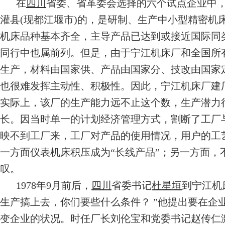
在
四川
省委、省革委会选择的六个试点企业中，
灌县(现都江堰市)的，是研制、生产中小型精密机
机床品种基本齐全，主导产品已达到或接近国际同
同行中也属前列。但是，由于宁江机床厂和全国所
生产，材料由国家供、产品由国家分、技改由国家
也很难发挥主动性、积极性。因此，宁江机床厂建
实际上，该厂的生产能力远不止这个数，生产潜力
长。因当时单一的计划经济管理方式，割断了工厂
映不到工厂来，工厂对产品的使用情况，用户的工
一方面仪表机床积压成为“长线产品”；另一方面，
叹。
1978年9月前后，
四川
省委书记
杜星垣
到宁江机
生产搞上去，你们要些什么条件？ ”他提出要在企
变企业的状况。时任厂长刘伦宝和党委书记赵传仁