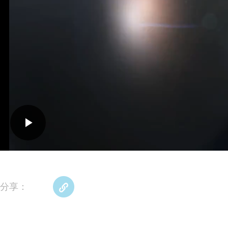
Play
Video
分享：