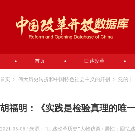
首页
口述改革
首页
>
伟大历史转折和中国特色社会主义的开创
>
党的十
胡福明：《实践是检验真理的唯
2021-05-06 / 来源：“口述改革历史”人物访谈 / 属性：回