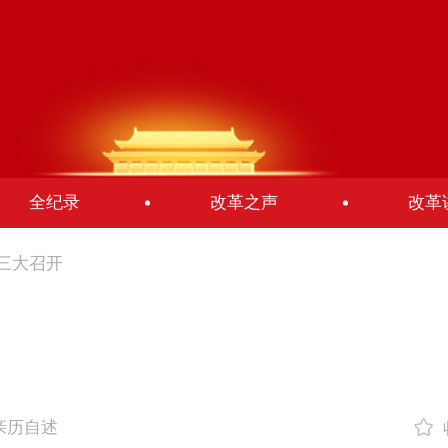
全纪录
改革之声
改革
三大召开
-亲历自述