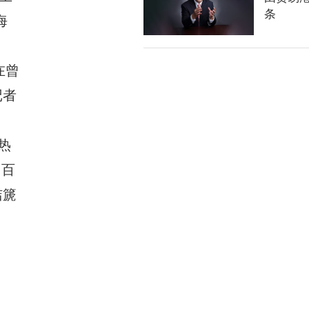
条
海
在曾
记者
热
常百
洁篪