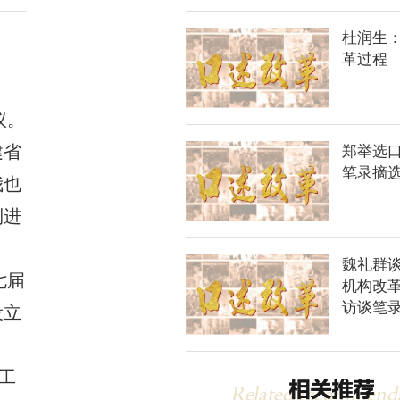
杜润生
革过程
议。
建省
郑举选
笔录摘
我也
到进
魏礼群谈
七届
机构改
访谈笔
设立
工