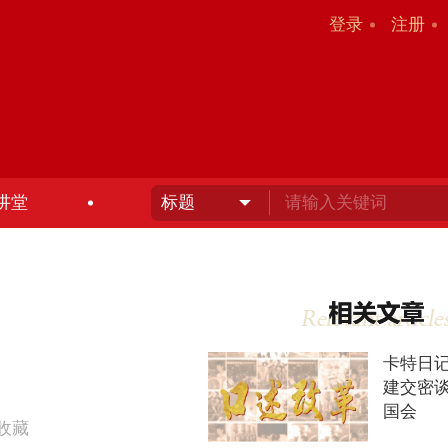
登录
注册
讲堂
卡特日
建交密谈
国会
收藏