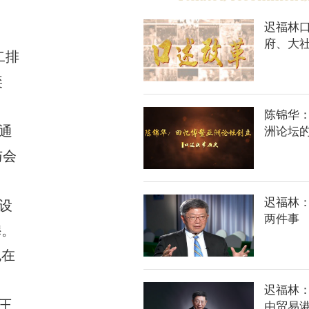
迟福林
府、大
二排
奕
陈锦华
通
洲论坛
与会
迟福林
设
两件事
穆。
也在
迟福林
王
由贸易港