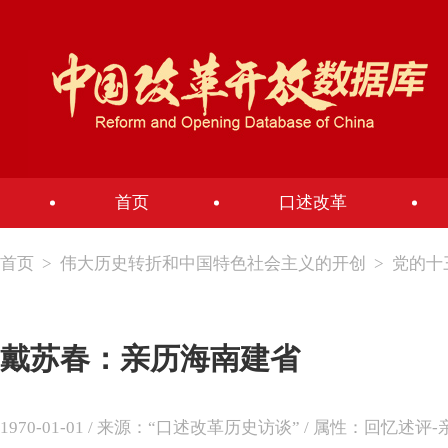
首页
口述改革
首页
>
伟大历史转折和中国特色社会主义的开创
>
党的十
戴苏春：亲历海南建省
1970-01-01 / 来源：“口述改革历史访谈” / 属性：回忆述评