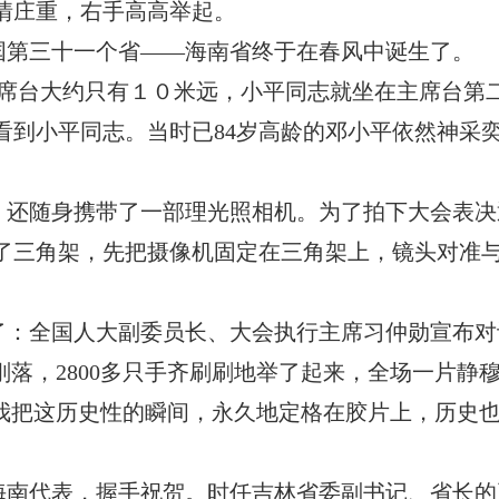
情庄重，右手高高举起。
国第三十一个省——海南省终于在春风中诞生了。
主席台大约只有１０米远，小平同志就坐在主席台第
看到小平同志。当时已84岁高龄的邓小平依然神采
，还随身携带了一部理光照相机。为了拍下大会表决
了三角架，先把摄像机固定在三角架上，镜头对准
了：全国人大副委员长、大会执行主席习仲勋宣布对
刚落，2800多只手齐刷刷地举了起来，全场一片静
，我把这历史性的瞬间，永久地定格在胶片上，历史
海南代表，握手祝贺。时任吉林省委副书记、省长的