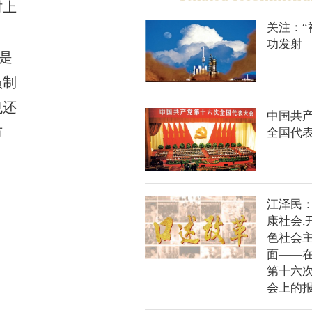
时上
关注：“
功发射
是
员制
也还
中国共
市
全国代
江泽民
康社会,
色社会
面——
第十六
会上的