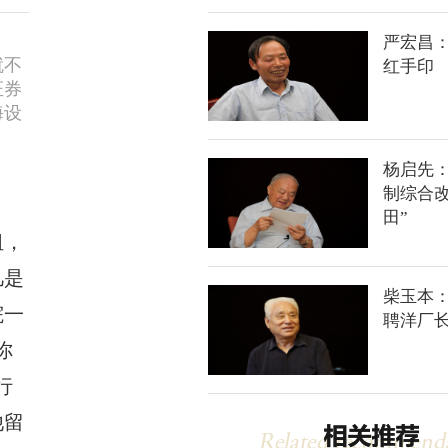
严宏昌
就不
红手印
证券
海设
。
杨启先
制综合改
田”
组，
凡是
柴玉本
院一
聘洋厂
你
行
他留