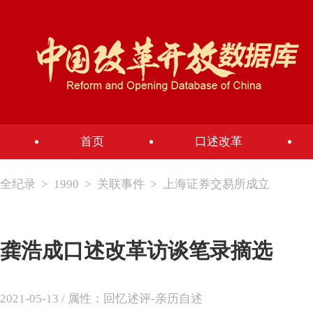
首页
口述改革
全纪录
>
1990
>
关联事件
>
上海证券交易所成立
龚浩成口述改革访谈笔录摘选
2021-05-13 / 属性：回忆述评-亲历自述