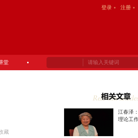
登录
注册
讲堂
江春泽：
理论工
收藏