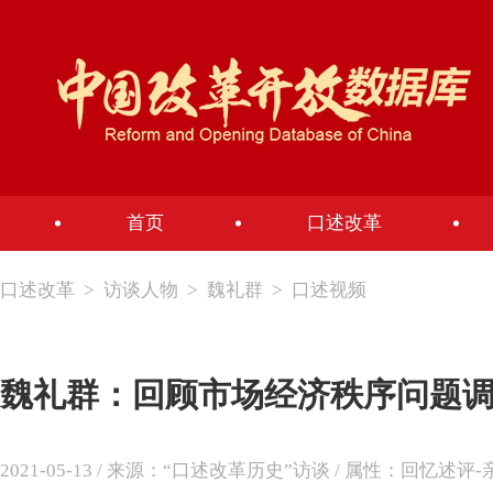
首页
口述改革
口述改革
>
访谈人物
>
魏礼群
>
口述视频
魏礼群：回顾市场经济秩序问题
2021-05-13 / 来源：“口述改革历史”访谈 / 属性：回忆述评