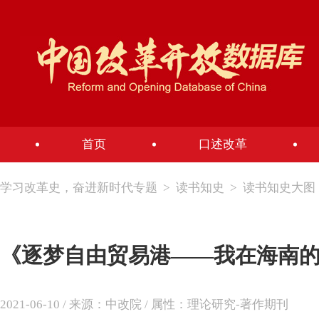
首页
口述改革
学习改革史，奋进新时代专题
>
读书知史
>
读书知史大图
《逐梦自由贸易港——我在海南的
2021-06-10 / 来源：中改院 / 属性：理论研究-著作期刊