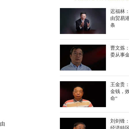
迟福林
由贸易港
条
曹文炼
委从事
王金贵：
金钱，
命”
刘剑锋
自由
经济特