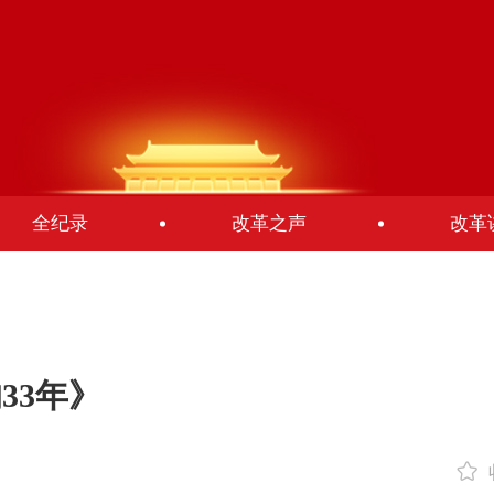
全纪录
改革之声
改革
33年》