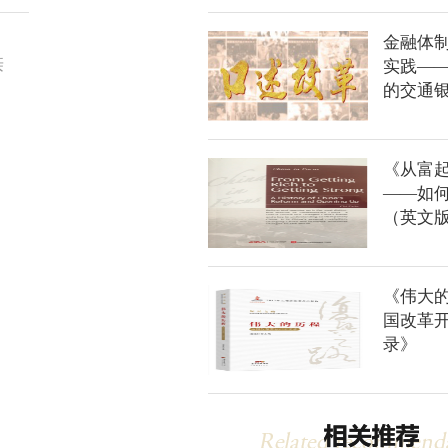
金融体
亲
实践—
。
的交通
《从富
——如
（英文
《伟大
国改革开
录》