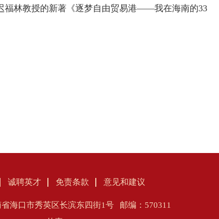
迟福林教授的新著《逐梦自由贸易港——我在海南的33
诚聘英才
免责条款
意见和建议
省海口市秀英区长滨东四街1号 邮编：570311